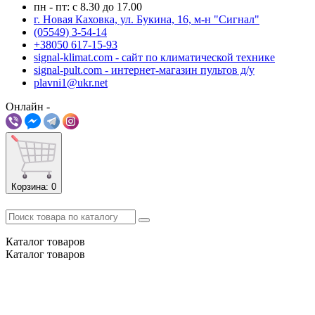
пн - пт: с 8.30 до 17.00
г. Новая Каховка, ул. Букина, 16, м-н "Сигнал"
(05549) 3-54-14
+38050 617-15-93
signal-klimat.com - сайт по климатической технике
signal-pult.com - интернет-магазин пультов д/у
plavni1@ukr.net
Онлайн -
Корзина
: 0
Каталог
товаров
Каталог
товаров