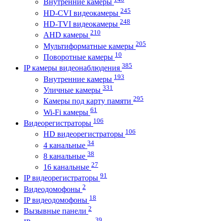
Внутренние камеры
245
HD-CVI видеокамеры
248
HD-TVI видеокамеры
210
AHD камеры
205
Мультиформатные камеры
10
Поворотные камеры
385
IP камеры видеонаблюдения
193
Внутренние камеры
331
Уличные камеры
295
Камеры под карту памяти
61
Wi-Fi камеры
106
Видеорегистраторы
106
HD видеорегистраторы
34
4 канальные
38
8 канальные
27
16 канальные
91
IP видеорегистраторы
2
Видеодомофоны
18
IP видеодомофоны
2
Вызывные панели
39