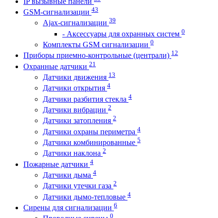
IP вызывные панели
43
GSM-сигнализации
39
Ajax-сигнализации
0
- Аксессуары для охранных систем
0
Комплекты GSM сигнализации
12
Приборы приемно-контрольные (централи)
21
Охранные датчики
13
Датчики движения
4
Датчики открытия
4
Датчики разбития стекла
2
Датчики вибрации
2
Датчики затопления
4
Датчики охраны периметра
5
Датчики комбинированные
2
Датчики наклона
4
Пожарные датчики
4
Датчики дыма
2
Датчики утечки газа
4
Датчики дымо-тепловые
6
Сирены для сигнализации
0