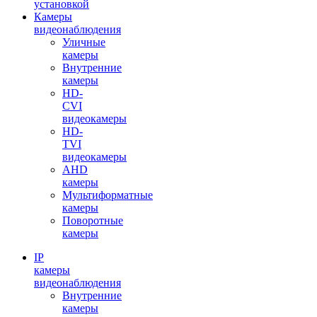
установкой
Камеры
видеонаблюдения
Уличные
камеры
Внутренние
камеры
HD-
CVI
видеокамеры
HD-
TVI
видеокамеры
AHD
камеры
Мультиформатные
камеры
Поворотные
камеры
IP
камеры
видеонаблюдения
Внутренние
камеры