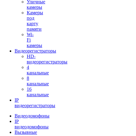
Уличные
камеры
Камеры
под
карту
памяти
Wi-
Fi
камеры
Видеорегистраторы
HD-
видеорегистраторы
4
канальные
8
канальные
16
канальные
IP
видеорегистраторы
Видеодомофоны
IP
видеодомофоны
Вызывные