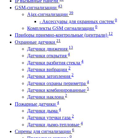
IP вызывные панели
43
GSM-сигнализации
39
Ajax-сигнализации
0
- Аксессуары для охранных систем
0
Комплекты GSM сигнализации
12
Приборы приемно-контрольные (централи)
21
Охранные датчики
13
Датчики движения
4
Датчики открытия
4
Датчики разбития стекла
2
Датчики вибрации
2
Датчики затопления
4
Датчики охраны периметра
5
Датчики комбинированные
2
Датчики наклона
4
Пожарные датчики
4
Датчики дыма
2
Датчики утечки газа
4
Датчики дымо-тепловые
6
Сирены для сигнализации
0