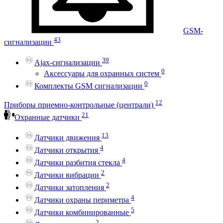
GSM-
43
сигнализации
39
Ajax-сигнализации
0
Аксессуары для охранных систем
0
Комплекты GSM сигнализации
12
Приборы приемно-контрольные (централи)
21
Охранные датчики
13
Датчики движения
4
Датчики открытия
4
Датчики разбития стекла
2
Датчики вибрации
2
Датчики затопления
4
Датчики охраны периметра
5
Датчики комбинированные
2