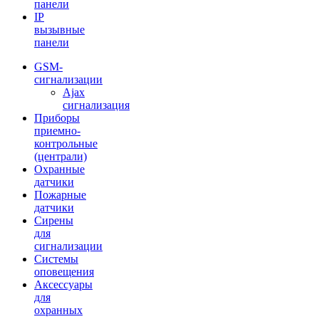
панели
IP
вызывные
панели
GSM-
сигнализации
Ajax
сигнализация
Приборы
приемно-
контрольные
(централи)
Охранные
датчики
Пожарные
датчики
Сирены
для
сигнализации
Системы
оповещения
Аксессуары
для
охранных