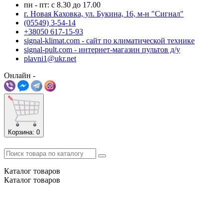
пн - пт: с 8.30 до 17.00
г. Новая Каховка, ул. Букина, 16, м-н "Сигнал"
(05549) 3-54-14
+38050 617-15-93
signal-klimat.com - сайт по климатической технике
signal-pult.com - интернет-магазин пультов д/у
plavni1@ukr.net
Онлайн -
Корзина
: 0
Каталог
товаров
Каталог
товаров