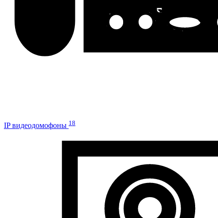
18
IP видеодомофоны