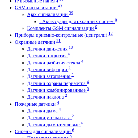
IP вызывные панели
43
GSM-сигнализации
39
Ajax-сигнализации
0
- Аксессуары для охранных систем
0
Комплекты GSM сигнализации
12
Приборы приемно-контрольные (централи)
21
Охранные датчики
13
Датчики движения
4
Датчики открытия
4
Датчики разбития стекла
2
Датчики вибрации
2
Датчики затопления
4
Датчики охраны периметра
5
Датчики комбинированные
2
Датчики наклона
4
Пожарные датчики
4
Датчики дыма
2
Датчики утечки газа
4
Датчики дымо-тепловые
6
Сирены для сигнализации
0