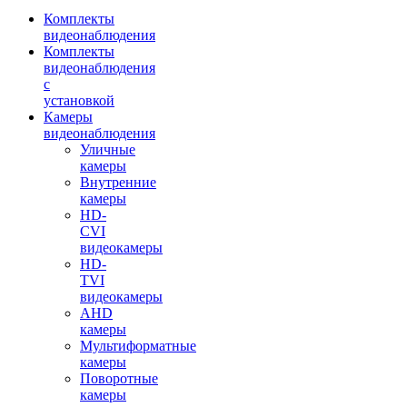
Комплекты
видеонаблюдения
Комплекты
видеонаблюдения
с
установкой
Камеры
видеонаблюдения
Уличные
камеры
Внутренние
камеры
HD-
CVI
видеокамеры
HD-
TVI
видеокамеры
AHD
камеры
Мультиформатные
камеры
Поворотные
камеры