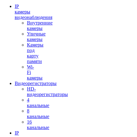
IP
камеры
видеонаблюдения
Внутренние
камеры
Уличные
камеры
Камеры
под
карту
памяти
Wi-
Fi
камеры
Видеорегистраторы
HD-
видеорегистраторы
4
канальные
8
канальные
16
канальные
IP