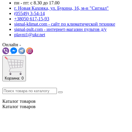
пн - пт: с 8.30 до 17.00
г. Новая Каховка, ул. Букина, 16, м-н "Сигнал"
(05549) 3-54-14
+38050 617-15-93
signal-klimat.com - сайт по климатической технике
signal-pult.com - интернет-магазин пультов д/у
plavni1@ukr.net
Онлайн -
Корзина
: 0
Каталог
товаров
Каталог
товаров