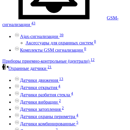
GSM-
43
сигнализации
39
Ajax-сигнализации
0
Аксессуары для охранных систем
0
Комплекты GSM сигнализации
12
Приборы приемно-контрольные (централи)
21
Охранные датчики
13
Датчики движения
4
Датчики открытия
4
Датчики разбития стекла
2
Датчики вибрации
2
Датчики затопления
4
Датчики охраны периметра
5
Датчики комбинированные
2