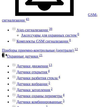
GSM-
43
сигнализации
39
Ajax-сигнализации
0
Аксессуары для охранных систем
0
Комплекты GSM сигнализации
12
Приборы приемно-контрольные (централи)
21
Охранные датчики
13
Датчики движения
4
Датчики открытия
4
Датчики разбития стекла
2
Датчики вибрации
2
Датчики затопления
4
Датчики охраны периметра
5
Датчики комбинированные
2