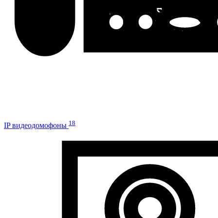
18
IP видеодомофоны