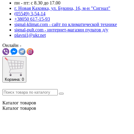
пн - пт: с 8.30 до 17.00
г. Новая Каховка, ул. Букина, 16, м-н "Сигнал"
(05549) 3-54-14
+38050 617-15-93
signal-klimat.com - сайт по климатической технике
signal-pult.com - интернет-магазин пультов д/у
plavni1@ukr.net
Онлайн -
Корзина
: 0
Каталог
товаров
Каталог
товаров