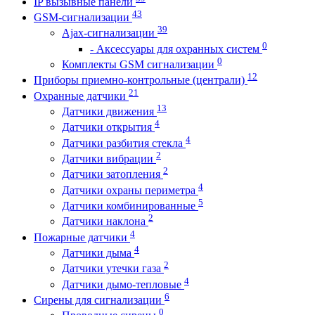
IP вызывные панели
43
GSM-сигнализации
39
Ajax-сигнализации
0
- Аксессуары для охранных систем
0
Комплекты GSM сигнализации
12
Приборы приемно-контрольные (централи)
21
Охранные датчики
13
Датчики движения
4
Датчики открытия
4
Датчики разбития стекла
2
Датчики вибрации
2
Датчики затопления
4
Датчики охраны периметра
5
Датчики комбинированные
2
Датчики наклона
4
Пожарные датчики
4
Датчики дыма
2
Датчики утечки газа
4
Датчики дымо-тепловые
6
Сирены для сигнализации
0