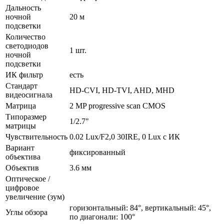
Дальность
ночной
20 м
подсветки
Количество
светодиодов
1 шт.
ночной
подсветки
ИК фильтр
есть
Стандарт
HD-CVI, HD-TVI, AHD, MHD
видеосигнала
Матрица
2 MP progressive scan CMOS
Типоразмер
1/2.7"
матрицы
Чувствительность
0.02 Lux/F2,0 30IRE, 0 Lux с ИК
Вариант
фиксированный
объектива
Объектив
3.6 мм
Оптическое /
цифровое
увеличение (зум)
горизонтальный: 84°, вертикальный: 45°,
Углы обзора
по диагонали: 100°