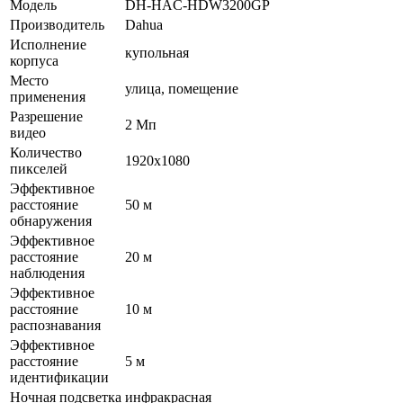
Модель
DH-HAC-HDW3200GP
Производитель
Dahua
Исполнение
купольная
корпуса
Место
улица, помещение
применения
Разрешение
2 Мп
видео
Количество
1920х1080
пикселей
Эффективное
расстояние
50 м
обнаружения
Эффективное
расстояние
20 м
наблюдения
Эффективное
расстояние
10 м
распознавания
Эффективное
расстояние
5 м
идентификации
Ночная подсветка
инфракрасная