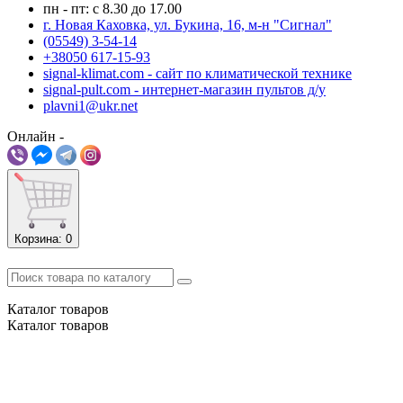
пн - пт: с 8.30 до 17.00
г. Новая Каховка, ул. Букина, 16, м-н "Сигнал"
(05549) 3-54-14
+38050 617-15-93
signal-klimat.com - сайт по климатической технике
signal-pult.com - интернет-магазин пультов д/у
plavni1@ukr.net
Онлайн -
Корзина
: 0
Каталог
товаров
Каталог
товаров