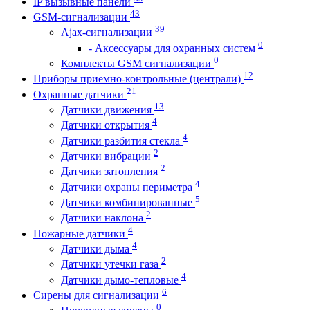
IP вызывные панели
43
GSM-сигнализации
39
Ajax-сигнализации
0
- Аксессуары для охранных систем
0
Комплекты GSM сигнализации
12
Приборы приемно-контрольные (централи)
21
Охранные датчики
13
Датчики движения
4
Датчики открытия
4
Датчики разбития стекла
2
Датчики вибрации
2
Датчики затопления
4
Датчики охраны периметра
5
Датчики комбинированные
2
Датчики наклона
4
Пожарные датчики
4
Датчики дыма
2
Датчики утечки газа
4
Датчики дымо-тепловые
6
Сирены для сигнализации
0