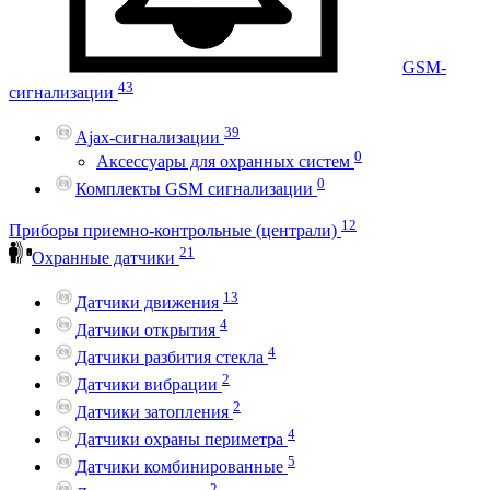
GSM-
43
сигнализации
39
Ajax-сигнализации
0
Аксессуары для охранных систем
0
Комплекты GSM сигнализации
12
Приборы приемно-контрольные (централи)
21
Охранные датчики
13
Датчики движения
4
Датчики открытия
4
Датчики разбития стекла
2
Датчики вибрации
2
Датчики затопления
4
Датчики охраны периметра
5
Датчики комбинированные
2