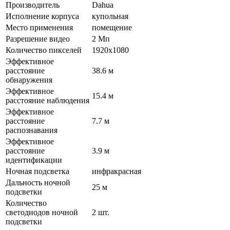
Производитель
Dahua
Исполнение корпуса
купольная
Место применения
помещение
Разрешение видео
2 Мп
Количество пикселей
1920х1080
Эффективное
расстояние
38.6 м
обнаружения
Эффективное
15.4 м
расстояние наблюдения
Эффективное
расстояние
7.7 м
распознавания
Эффективное
расстояние
3.9 м
идентификации
Ночная подсветка
инфракрасная
Дальность ночной
25 м
подсветки
Количество
светодиодов ночной
2 шт.
подсветки