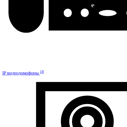
18
IP видеодомофоны