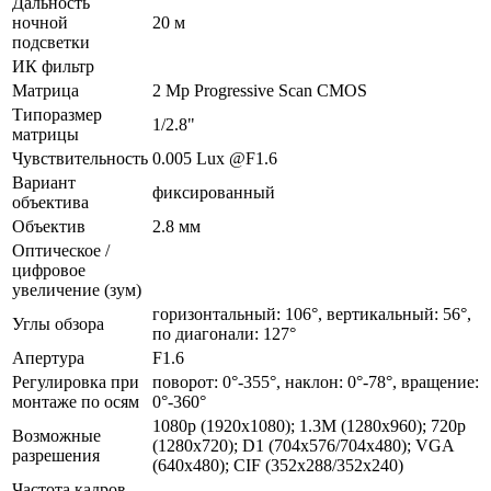
Дальность
ночной
20 м
подсветки
ИК фильтр
Матрица
2 Mp Progressive Scan CMOS
Типоразмер
1/2.8"
матрицы
Чувствительность
0.005 Lux @F1.6
Вариант
фиксированный
объектива
Объектив
2.8 мм
Оптическое /
цифровое
увеличение (зум)
горизонтальный: 106°, вертикальный: 56°,
Углы обзора
по диагонали: 127°
Апертура
F1.6
Регулировка при
поворот: 0°-355°, наклон: 0°-78°, вращение:
монтаже по осям
0°-360°
1080p (1920x1080); 1.3M (1280x960); 720p
Возможные
(1280x720); D1 (704x576/704x480); VGA
разрешения
(640x480); CIF (352x288/352x240)
Частота кадров -