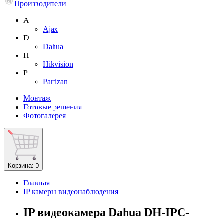
Производители
A
Ajax
D
Dahua
H
Hikvision
P
Partizan
Монтаж
Готовые решения
Фотогалерея
Корзина
: 0
Главная
IP камеры видеонаблюдения
IP видеокамера Dahua DH-IPC-