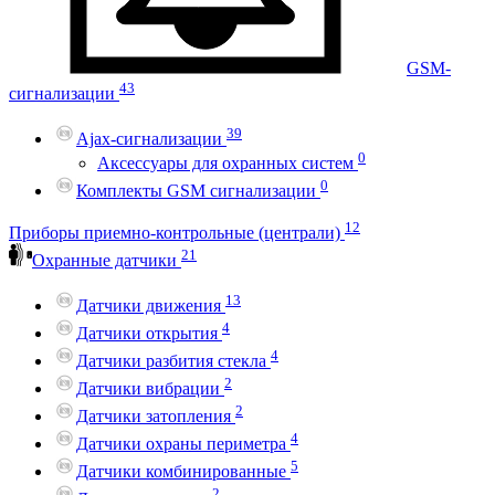
GSM-
43
сигнализации
39
Ajax-сигнализации
0
Аксессуары для охранных систем
0
Комплекты GSM сигнализации
12
Приборы приемно-контрольные (централи)
21
Охранные датчики
13
Датчики движения
4
Датчики открытия
4
Датчики разбития стекла
2
Датчики вибрации
2
Датчики затопления
4
Датчики охраны периметра
5
Датчики комбинированные
2