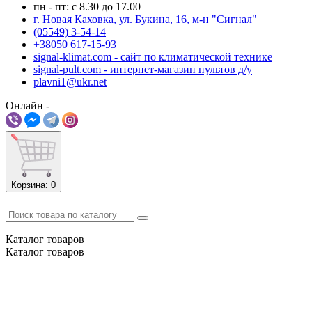
пн - пт: с 8.30 до 17.00
г. Новая Каховка, ул. Букина, 16, м-н "Сигнал"
(05549) 3-54-14
+38050 617-15-93
signal-klimat.com - сайт по климатической технике
signal-pult.com - интернет-магазин пультов д/у
plavni1@ukr.net
Онлайн -
Корзина
: 0
Каталог
товаров
Каталог
товаров