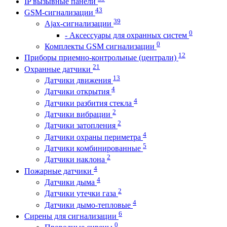
IP вызывные панели
43
GSM-сигнализации
39
Ajax-сигнализации
0
- Аксессуары для охранных систем
0
Комплекты GSM сигнализации
12
Приборы приемно-контрольные (централи)
21
Охранные датчики
13
Датчики движения
4
Датчики открытия
4
Датчики разбития стекла
2
Датчики вибрации
2
Датчики затопления
4
Датчики охраны периметра
5
Датчики комбинированные
2
Датчики наклона
4
Пожарные датчики
4
Датчики дыма
2
Датчики утечки газа
4
Датчики дымо-тепловые
6
Сирены для сигнализации
0