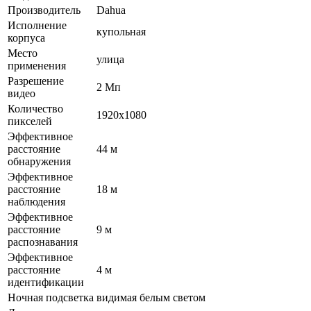
Производитель
Dahua
Исполнение
купольная
корпуса
Место
улица
применения
Разрешение
2 Мп
видео
Количество
1920х1080
пикселей
Эффективное
расстояние
44 м
обнаружения
Эффективное
расстояние
18 м
наблюдения
Эффективное
расстояние
9 м
распознавания
Эффективное
расстояние
4 м
идентификации
Ночная подсветка
видимая белым светом