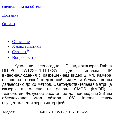
специалиста на объект
Доставка
Оплата
Описание
Характеристики
0
Отзывы
0
Вопрос - Ответ
Купольная всепогодная
IP
видеокамера Dahua
DH-IPC-HDW1239T1-LED-S5
для системы
IP
видеонаблюдения с разрешением видео
2
Мп. Камера
оснащена
ночной подсветкой видимым белым светом
дальностью до
2
0 метров.
Светочувствительная матрица
камеры выполнена на основе CMOS (КМОП) –
технологии. Фокусное расстояние данной модели 2.8 мм
обеспечивает угол обзора 106°.
Internet
c
вязь
осуществляется через интерфейс
.
Модель
DH-IPC-HDW1239T1-LED-S5