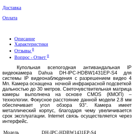
Доставка
Оплата
Описание
Характеристики
0
Отзывы
0
Вопрос - Ответ
Купольная всепогодная
антивандальная IP
видеокамера Dahua DH-IPC-HDBW1431EP-S4
для
системы
IP
видеонаблюдения с разрешением видео
4
Мп. Камера оснащена
ночной инфракрасной подсветкой
дальностью до
3
0 метров.
Светочувствительная матрица
камеры выполнена на основе CMOS (КМОП) –
технологии. Фокусное расстояние данной модели 2.8 мм
обеспечивает угол обзора 93°. Камера имеет
металлический корпус, благодаря чему увеличивается
срок эксплуатации.
Internet
c
вязь осуществляется через
интерфейс
.
Модель
DH-IPC-HDBW1431EP-S4