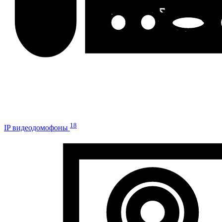
18
IP видеодомофоны