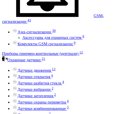
GSM-
43
сигнализации
39
Ajax-сигнализации
0
Аксессуары для охранных систем
0
Комплекты GSM сигнализации
12
Приборы приемно-контрольные (централи)
21
Охранные датчики
13
Датчики движения
4
Датчики открытия
4
Датчики разбития стекла
2
Датчики вибрации
2
Датчики затопления
4
Датчики охраны периметра
5
Датчики комбинированные
2