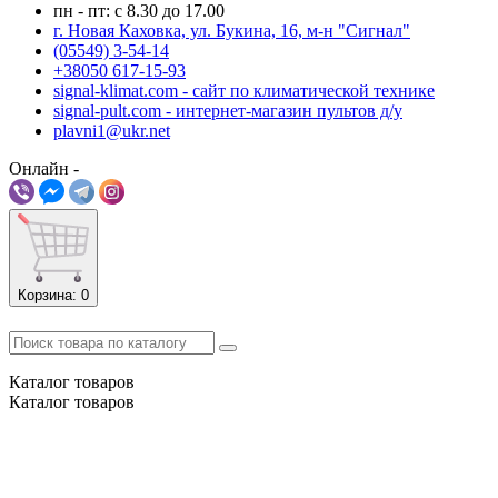
пн - пт: с 8.30 до 17.00
г. Новая Каховка, ул. Букина, 16, м-н "Сигнал"
(05549) 3-54-14
+38050 617-15-93
signal-klimat.com - сайт по климатической технике
signal-pult.com - интернет-магазин пультов д/у
plavni1@ukr.net
Онлайн -
Корзина
: 0
Каталог
товаров
Каталог
товаров