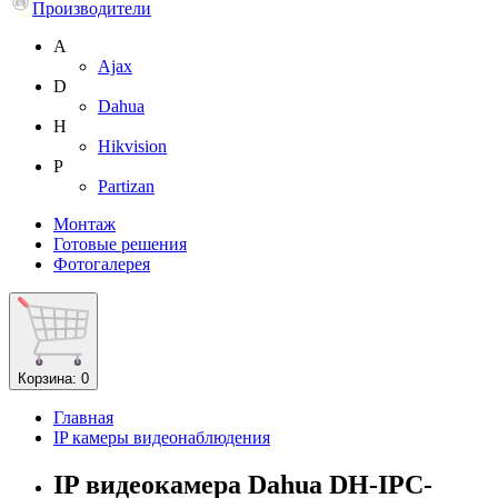
Производители
A
Ajax
D
Dahua
H
Hikvision
P
Partizan
Монтаж
Готовые решения
Фотогалерея
Корзина
: 0
Главная
IP камеры видеонаблюдения
IP видеокамера Dahua DH-IPC-