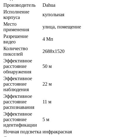
Производитель
Dahua
Исполнение
купольная
корпуса
Место
улица, помещение
применения
Разрешение
4 Мп
видео
Количество
2688х1520
пикселей
Эффективное
расстояние
50 м
обнаружения
Эффективное
расстояние
22 м
наблюдения
Эффективное
расстояние
11 м
распознавания
Эффективное
расстояние
5 м
идентификации
Ночная подсветка
инфракрасная