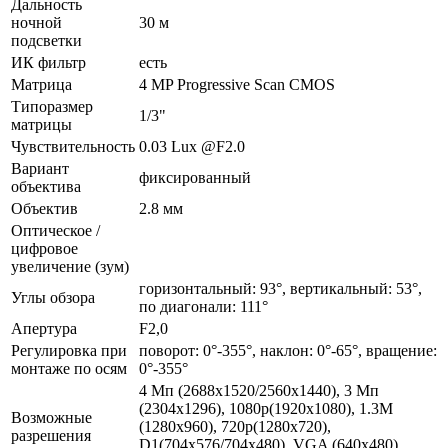
Дальность
ночной
30 м
подсветки
ИК фильтр
есть
Матрица
4 MP Progressive Scan CMOS
Типоразмер
1/3"
матрицы
Чувствительность
0.03 Lux @F2.0
Вариант
фиксированный
объектива
Объектив
2.8 мм
Оптическое /
цифровое
увеличение (зум)
горизонтальный: 93°, вертикальный: 53°,
Углы обзора
по диагонали: 111°
Апертура
F2,0
Регулировка при
поворот: 0°-355°, наклон: 0°-65°, вращение:
монтаже по осям
0°-355°
4 Мп (2688x1520/2560x1440), 3 Мп
(2304x1296), 1080p(1920x1080), 1.3M
Возможные
(1280x960), 720p(1280x720),
разрешения
D1(704x576/704x480), VGA (640x480),