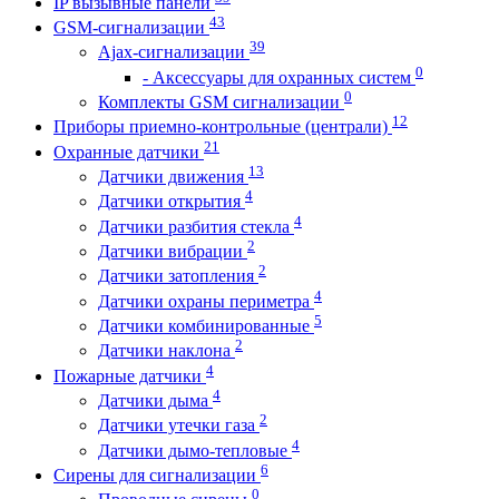
IP вызывные панели
43
GSM-сигнализации
39
Ajax-сигнализации
0
- Аксессуары для охранных систем
0
Комплекты GSM сигнализации
12
Приборы приемно-контрольные (централи)
21
Охранные датчики
13
Датчики движения
4
Датчики открытия
4
Датчики разбития стекла
2
Датчики вибрации
2
Датчики затопления
4
Датчики охраны периметра
5
Датчики комбинированные
2
Датчики наклона
4
Пожарные датчики
4
Датчики дыма
2
Датчики утечки газа
4
Датчики дымо-тепловые
6
Сирены для сигнализации
0